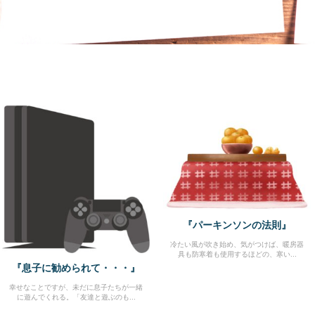
『パーキンソンの法則』
冷たい風が吹き始め、気がつけば、暖房器
具も防寒着も使用するほどの、寒い...
『息子に勧められて・・・』
幸せなことですが、未だに息子たちが一緒
に遊んでくれる。「友達と遊ぶのも...