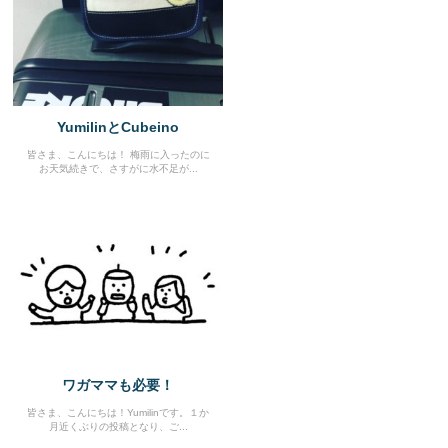
YumilinとCubeino
皆さま、こんにちは！ 梅雨に入ったのに
お天気続きで、さすがに水不足が...
ワガママも必要！
皆さま、こんにちは！Yumilinです。１か
月近くぶりの投稿となり、ご...