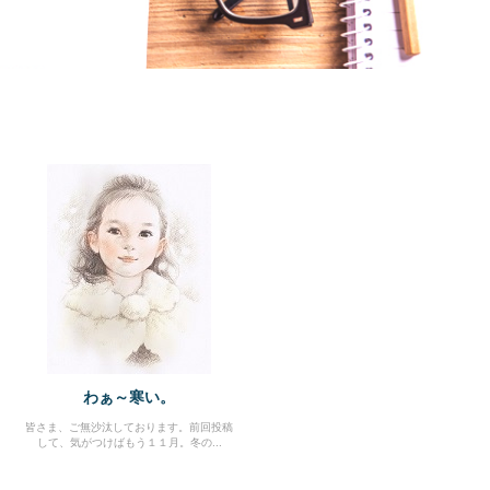
わぁ～寒い。
皆さま、ご無沙汰しております。前回投稿
して、気がつけばもう１１月。冬の...