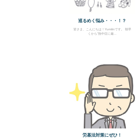
巡るめく悩み・・・！？
皆さま、こんにちは！Yumilinです。 朝早
くから”熱中症に厳...
労基法対策にぜひ！