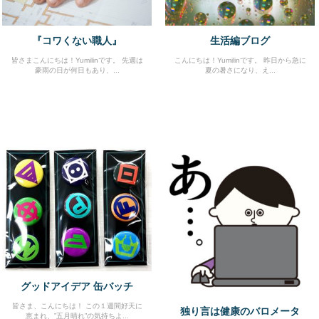
『コワくない職人』
生活編ブログ
皆さまこんにちは！Yumilinです。 先週は
こんにちは！Yumilinです。 昨日から急に
豪雨の日が何日もあり、...
夏の暑さになり、え...
グッドアイデア 缶バッチ
皆さま、こんにちは！ この１週間好天に
独り言は健康のバロメータ
恵まれ、”五月晴れ”の気持ちよ...