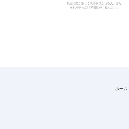
気温の差が激しく風邪をひかれる人、また
それがきっかけで喘息が出る人が、...
ホーム