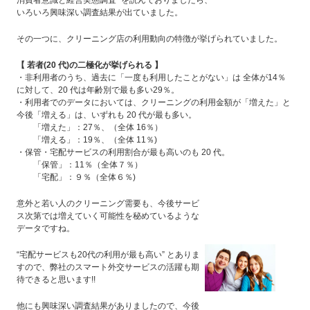
消費者意識と経営実態調査” を読んでおりましたら、
いろいろ興味深い調査結果が出ていました。
その一つに、クリーニング店の利用動向の特徴が挙げられていました。
【 若者(20 代)の二極化が挙げられる 】
・非利用者のうち、過去に「一度も利用したことがない」は 全体が14％
に対して、20 代は年齢別で最も多い29％。
・利用者でのデータにおいては、クリーニングの利用金額が「増えた」と
今後「増える」は、いずれも 20 代が最も多い。
「増えた」：27％、（全体 16％）
「増える」：19％、（全体 11％)
・保管・宅配サービスの利用割合が最も高いのも 20 代。
「保管」：11％（全体７％）
「宅配」：９％（全体６％)
意外と若い人のクリーニング需要も、今後サービ
ス次第では増えていく可能性を秘めているような
データですね。
“宅配サービスも20代の利用が最も高い” とありま
すので、弊社のスマート外交サービスの活躍も期
待できると思います!!
他にも興味深い調査結果がありましたので、今後