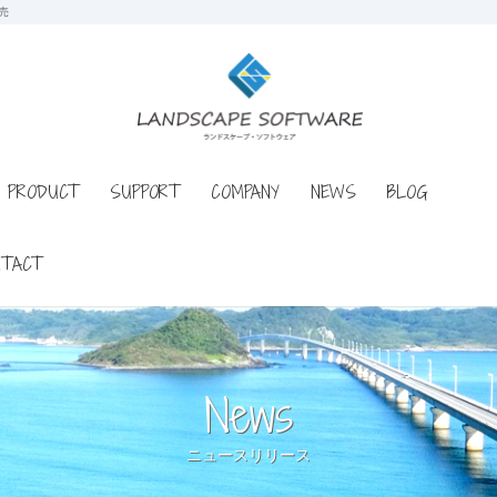
売
PRODUCT
SUPPORT
COMPANY
NEWS
BLOG
NTACT
News
ニュースリリース