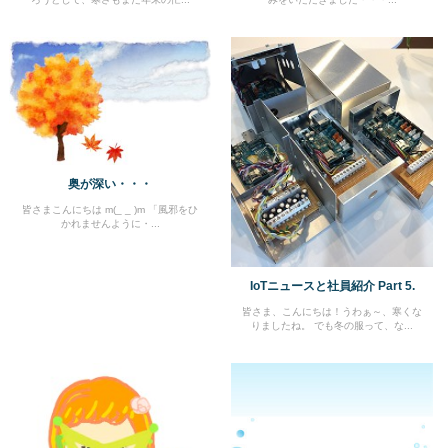
奥が深い・・・
皆さまこんにちは m(_ _ )m 「風邪をひ
かれませんように・...
IoTニュースと社員紹介 Part 5.
皆さま、こんにちは！うわぁ～、寒くな
りましたね。 でも冬の服って、な...