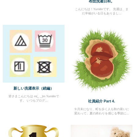
布団洗濯日和。
こんにちは！Yumilinです。 先週は、ま
だ半袖がいる日もありまし...
新しい洗濯表示（続編）
皆さまこんにちは m(_ _)m Yumilinで
す。 いつもブログ...
社員紹介 Part 4.
９月末になり、町を歩く人も秋の装いに
変わって、夏の終わりを感じる季節に...