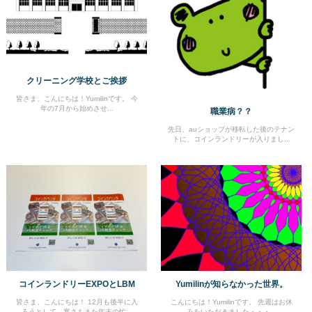
クリーニング学校とご挨拶
皆さま、こんにちは！Yumilinです。 今
年の7月から始めさせ...
職業病？？
先日、auショップが移転した後のテナン
トに、コインランドリーが入りまし...
コインランドリーEXPOとLBM
Yumilinが知らなかった世界。
皆さま、こんにちは！ 12月も後半に入
こんにちは！Yumilinです。 先週はお休
ろうとして、寒さもまた年末の忙...
みをいただきました・・・...