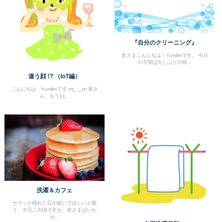
『自分のクリーニング』
皆さまこんにちは！Yumilinです。 今日
の下関は久しぶりの快...
違う顔 !? （IoT編）
こんにちは、Yumilinです m(_ _)m 皆さ
ん、もう11...
洗濯＆カフェ
カラッと晴れた日が続いてほしいと願
う、今日この頃ですが、皆さまはいか
が...